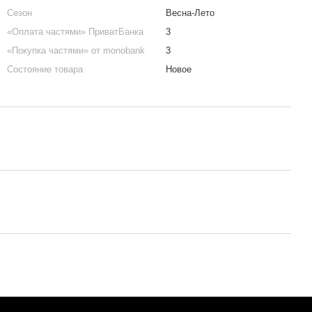
Сезон
Весна-Лето
«Оплата частями» ПриватБанка
3
«Покупка частями» от monobank
3
Состояние товара
Новое