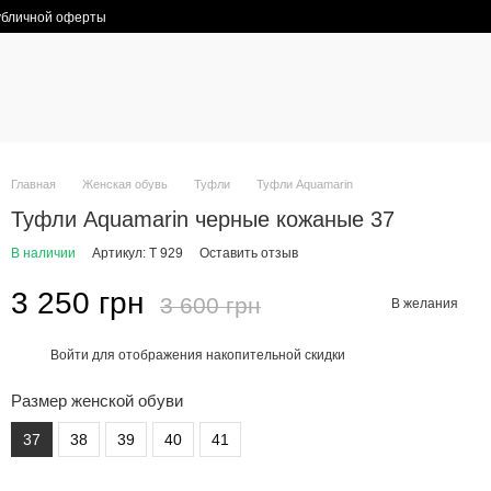
убличной оферты
Главная
Женская обувь
Туфли
Туфли Aquamarin
Туфли Aquamarin черные кожаные 37
В наличии
Артикул: Т 929
Оставить отзыв
3 250 грн
3 600 грн
В желания
Войти
для отображения накопительной скидки
%
Размер женской обуви
37
38
39
40
41