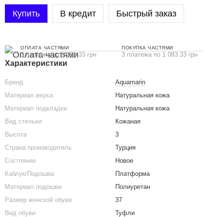
Купить
В кредит
Быстрый заказ
ОПЛАТА ЧАСТЯМИ
ПОКУПКА ЧАСТЯМИ
3 платежа по 1 083.33 грн
3 платежа по 1 083.33 грн
Характеристики
Бренд
Aquamarin
Материал верха
Натуральная кожа
Материал подкладки
Натуральная кожа
Вид стельки
Кожаная
Высота
3
Страна производитель
Турция
Состояние
Новое
Каблук/Подошва
Платформа
Материал подошви
Полиуретан
Размер женской обуви
37
Вид обуви
Туфли