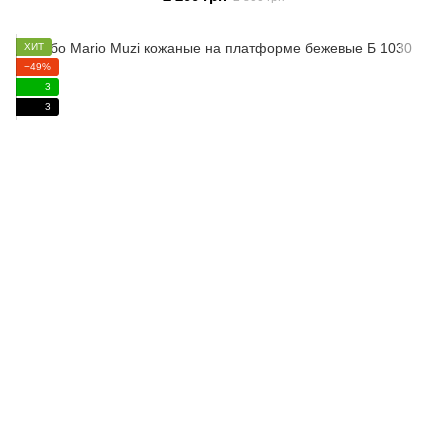
ХИТ
−49%
3
3