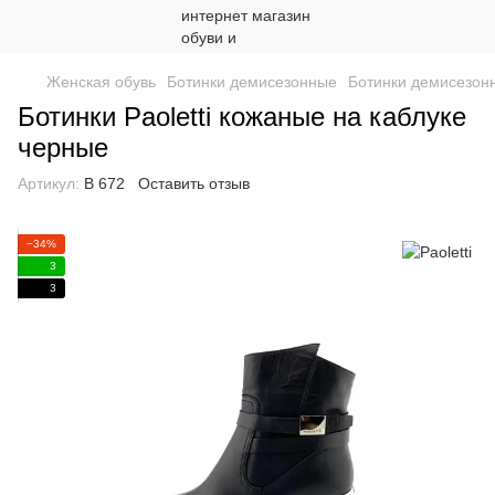
Женская обувь
Ботинки демисезонные
Ботинки демисезонн
Ботинки Paoletti кожаные на каблуке
черные
Артикул:
В 672
Оставить отзыв
−34%
3
3