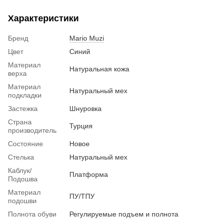
Характеристики
Бренд
Mario Muzi
Цвет
Синий
Материал
Натуральная кожа
верха
Материал
Натуральный мех
подкладки
Застежка
Шнуровка
Страна
Турция
производитель
Состояние
Новое
Стелька
Натуральный мех
Каблук/
Платформа
Подошва
Материал
ПУ/ТПУ
подошви
Полнота обуви
Регулируемые подъем и полнота