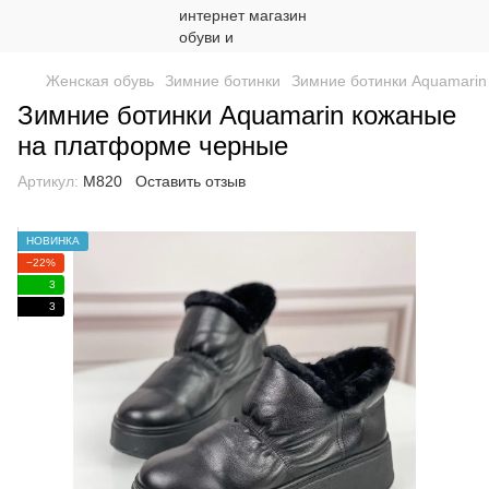
Женская обувь
Зимние ботинки
Зимние ботинки Aquamarin
Зимние ботинки Aquamarin кожаные
на платформе черные
Артикул:
М820
Оставить отзыв
НОВИНКА
−22%
3
3