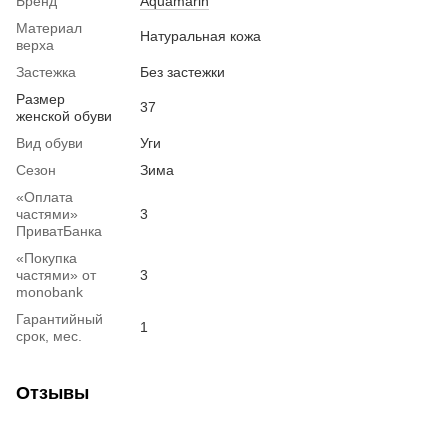
Бренд
Aquamarin
Материал
Натуральная кожа
верха
Застежка
Без застежки
Размер
37
женской обуви
Вид обуви
Уги
Сезон
Зима
«Оплата
частями»
3
ПриватБанка
«Покупка
частями» от
3
monobank
Гарантийный
1
срок, мес.
Отзывы