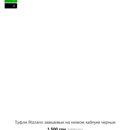
3
Туфли Rizzano замшевые на низком каблуке черные
1 500 грн
3 590 грн