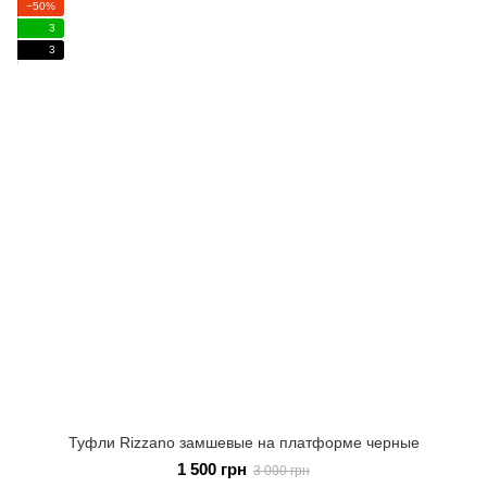
−50%
3
3
Туфли Rizzano замшевые на платформе черные
1 500 грн
3 000 грн