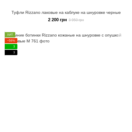
Туфли Rizzano лаковые на каблуке на шнуровке черные
2 200 грн
3 950 грн
ХИТ
−56%
3
3