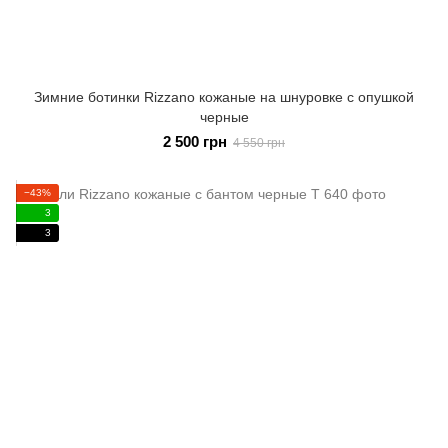
Зимние ботинки Rizzano кожаные на шнуровке с опушкой
черные
2 500 грн
4 550 грн
−43%
3
3