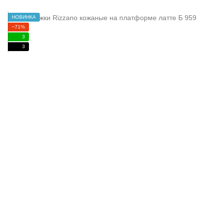
НОВИНКА
−71%
3
3