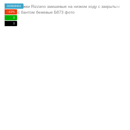
НОВИНКА
−43%
3
3