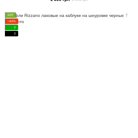
ХИТ
−44%
3
3