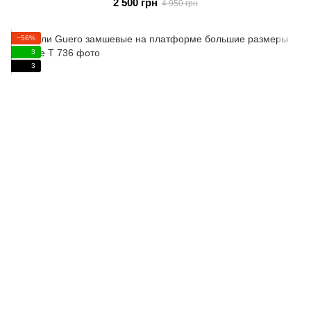
2 500 грн
4 950 грн
−56%
3
3