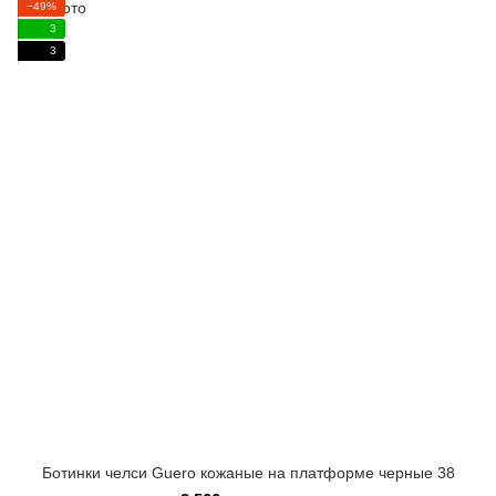
−49%
3
3
Ботинки челси Guero кожаные на платформе черные 38