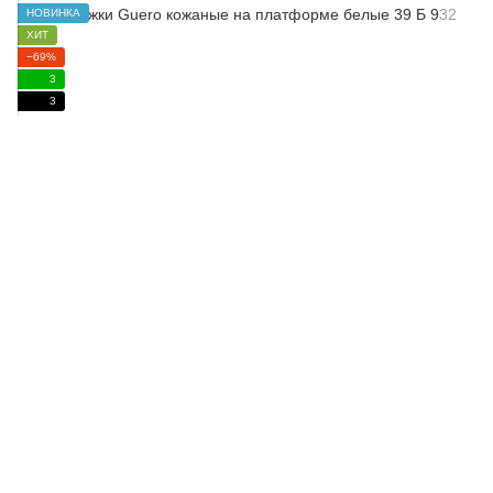
НОВИНКА
ХИТ
−69%
3
3