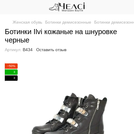
Женская обувь
Ботинки демисезонные
Ботинки демисезонн
Ботинки Ilvi кожаные на шнуровке
черные
Артикул:
В434
Оставить отзыв
−50%
3
3