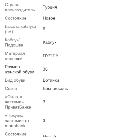
Страна
Турция
производитель
Состояние
Новое
Высота каблука
6
(см)
Каблук/
Каблук
Подошва
Материал
ПУ/ТПУ
подошви
Размер
36
женской обуви
Вид обуви
Ботинки
Сезон
Весна/осень
«Оплата
частями»
3
ПриватБанка
«Покупка
частями» от
3
monobank
Состояние
Новый