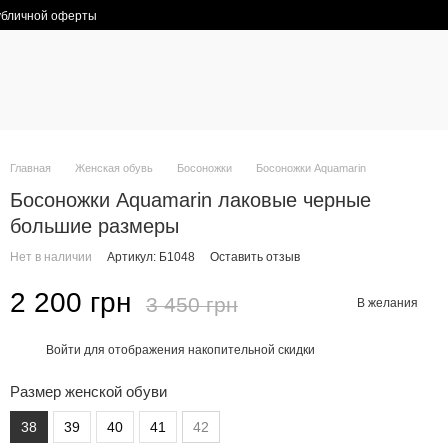
убличной оферты
Главная
Женская обувь
Босоножки
Босоножки Aquamarin
Босоножки Aquamarin лаковые черные
большие размеры
Нет в наличии
Артикул: Б1048
Оставить отзыв
2 200 грн
3 450 грн
В желания
Войти
для отображения накопительной скидки
%
Размер женской обуви
38
39
40
41
42