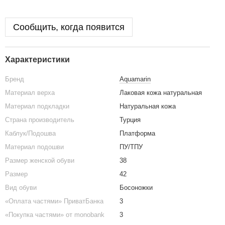
Сообщить, когда появится
Характеристики
Бренд
Aquamarin
Материал верха
Лаковая кожа натуральная
Материал подкладки
Натуральная кожа
Страна производитель
Турция
Каблук/Подошва
Платформа
Материал подошви
ПУ/ТПУ
Размер женской обуви
38
Размер
42
Вид обуви
Босоножки
«Оплата частями» ПриватБанка
3
«Покупка частями» от monobank
3