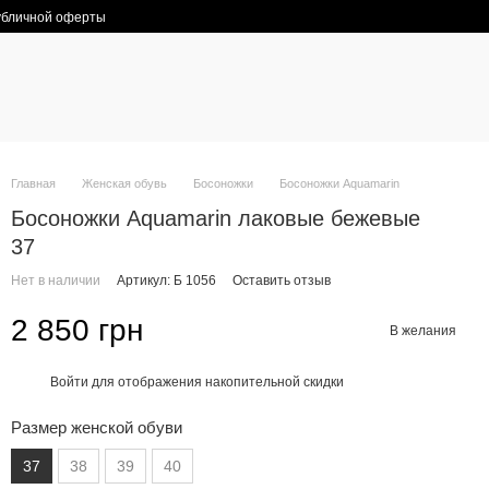
убличной оферты
Главная
Женская обувь
Босоножки
Босоножки Aquamarin
Босоножки Aquamarin лаковые бежевые
37
Нет в наличии
Артикул: Б 1056
Оставить отзыв
2 850 грн
В желания
Войти
для отображения накопительной скидки
%
Размер женской обуви
37
38
39
40