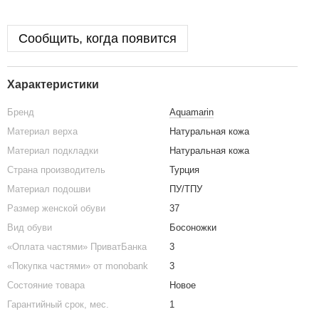
Сообщить, когда появится
Характеристики
Бренд
Aquamarin
Материал верха
Натуральная кожа
Материал подкладки
Натуральная кожа
Страна производитель
Турция
Материал подошви
ПУ/ТПУ
Размер женской обуви
37
Вид обуви
Босоножки
«Оплата частями» ПриватБанка
3
«Покупка частями» от monobank
3
Состояние товара
Новое
Гарантийный срок, мес.
1