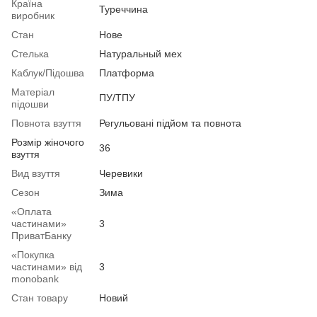
Країна
Туреччина
виробник
Стан
Нове
Стелька
Натуральный мех
Каблук/Підошва
Платформа
Матеріал
ПУ/ТПУ
підошви
Повнота взуття
Регульовані підйом та повнота
Розмір жіночого
36
взуття
Вид взуття
Черевики
Сезон
Зима
«Оплата
частинами»
3
ПриватБанку
«Покупка
частинами» від
3
monobank
Стан товару
Новий