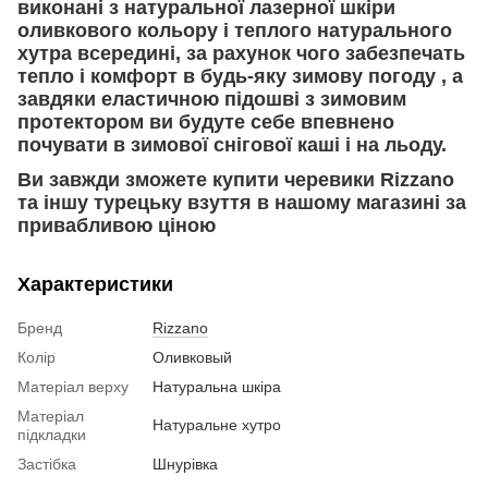
виконані з натуральної лазерної шкіри
оливкового кольору і теплого натурального
хутра всередині, за рахунок чого забезпечать
тепло і комфорт в будь-яку зимову погоду , а
завдяки еластичною підошві з зимовим
протектором ви будуте себе впевнено
почувати в зимової снігової каші і на льоду.
Ви завжди зможете купити черевики Rizzano
та іншу турецьку взуття в нашому магазині за
привабливою ціною
Характеристики
Бренд
Rizzano
Колір
Оливковый
Матеріал верху
Натуральна шкіра
Матеріал
Натуральне хутро
підкладки
Застібка
Шнурівка