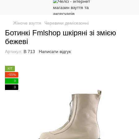
Жіноче взуття
Черевики демісезонні
Ботинкі Fmlshop шкіряні зі змією
бежеві
Артикул:
В 713
Написати відгук
ХІТ
−55%
3
3