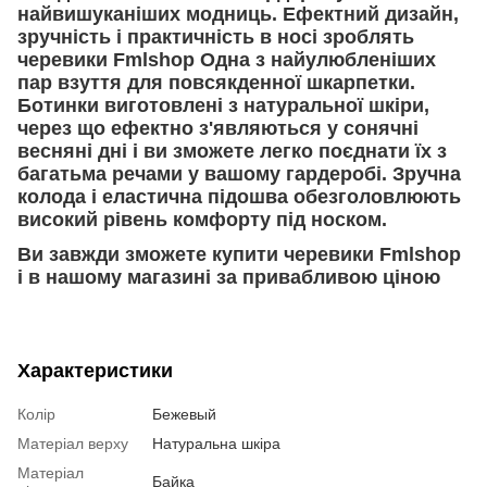
найвишуканіших модниць. Ефектний дизайн,
зручність і практичність в носі зроблять
черевики Fmlshop Одна з найулюбленіших
пар взуття для повсякденної шкарпетки.
Ботинки виготовлені з натуральної шкіри,
через що ефектно з'являються у сонячні
весняні дні і ви зможете легко поєднати їх з
багатьма речами у вашому гардеробі. Зручна
колода і еластична підошва обезголовлюють
високий рівень комфорту під носком.
Ви завжди зможете купити черевики Fmlshop
і в нашому магазині за привабливою ціною
Характеристики
Колір
Бежевый
Матеріал верху
Натуральна шкіра
Матеріал
Байка