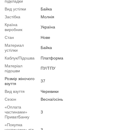
підкладки
Вид устілки
Байка
Застібка
Молнія
Країна
Україна
виробник
Стан
Нове
Материал
Байка
устілки
Каблук/Підошва
Платформа
Матеріал
ПУ/ТПУ
підошви
Розмір жіночого
37
взуття
Вид взуття
Черевики
Сезон
Весна/осінь
«Оплата
частинами»
3
ПриватБанку
«Покупка
частинами» від
3