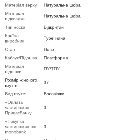
Матеріал верху
Натуральна шкіра
Матеріал
Натуральна шкіра
підкладки
Тип носка
Відкритий
Країна
Туреччина
виробник
Стан
Нове
Каблук/Підошва
Платформа
Матеріал
ПУ/ТПУ
підошви
Розмір жіночого
37
взуття
Вид взуття
Босоніжки
«Оплата
частинами»
3
ПриватБанку
«Покупка
частинами» від
3
monobank