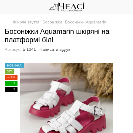
Жіноче взуття
Босоніжки
Босоніжки Aquamarin
Босоніжки Aquamarin шкіряні на
платформі білі
Артикул:
Б 1041
Написати відгук
НОВИНКА
ХІТ
−49%
3
3