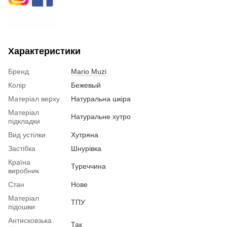
Характеристики
Бренд
Mario Muzi
Колір
Бежевый
Матеріал верху
Натуральна шкіра
Матеріал
Натуральне хутро
підкладки
Вид устілки
Хутряна
Застібка
Шнурівка
Країна
Туреччина
виробник
Стан
Нове
Матеріал
ТПУ
підошви
Антисковзька
Так