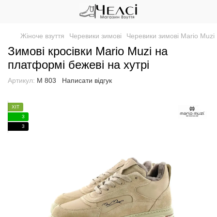
Жіноче взуття
Черевики зимові
Черевики зимові Mario Muzi
Зимові кросівки Mario Muzi на
платформі бежеві на хутрі
Артикул:
М 803
Написати відгук
ХІТ
3
3