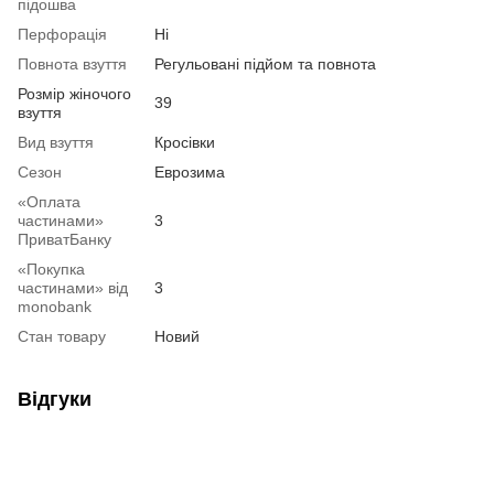
підошва
Перфорація
Ні
Повнота взуття
Регульовані підйом та повнота
Розмір жіночого
39
взуття
Вид взуття
Кросівки
Сезон
Еврозима
«Оплата
частинами»
3
ПриватБанку
«Покупка
частинами» від
3
monobank
Стан товару
Новий
Відгуки