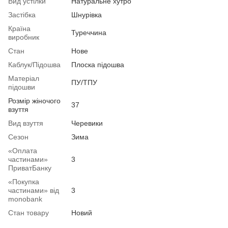
Вид устілки
Натуральне хутро
Застібка
Шнурівка
Країна
Туреччина
виробник
Стан
Нове
Каблук/Підошва
Плоска підошва
Матеріал
ПУ/ТПУ
підошви
Розмір жіночого
37
взуття
Вид взуття
Черевики
Сезон
Зима
«Оплата
частинами»
3
ПриватБанку
«Покупка
частинами» від
3
monobank
Стан товару
Новий