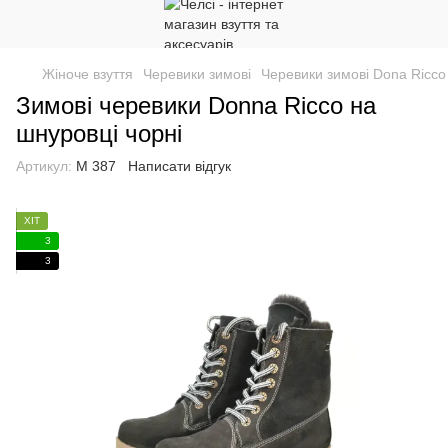
Жіноче взуття
Черевики зимові
Черевики зимові Dona Ricco
Зимові черевики Donna Ricco на
шнуровці чорні
Артикул:
М 387
Написати відгук
ХІТ
3
3