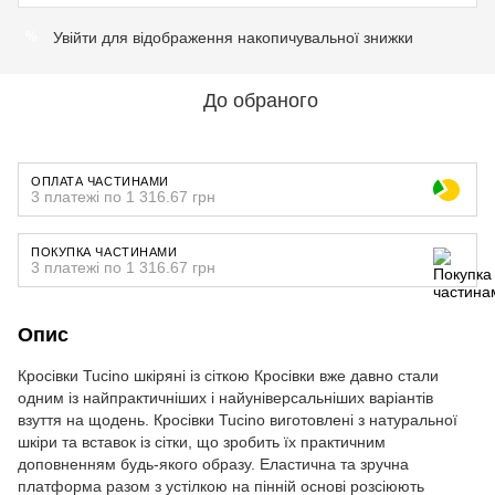
Увійти
для відображення накопичувальної знижки
%
До обраного
ОПЛАТА ЧАСТИНАМИ
3 платежі по 1 316.67 грн
ПОКУПКА ЧАСТИНАМИ
3 платежі по 1 316.67 грн
Опис
Кросівки Tucino шкіряні із сіткою Кросівки вже давно стали
одним із найпрактичніших і найуніверсальніших варіантів
взуття на щодень. Кросівки Tucino виготовлені з натуральної
шкіри та вставок із сітки, що зробить їх практичним
доповненням будь-якого образу. Еластична та зручна
платформа разом з устілкою на пінній основі розсіюють