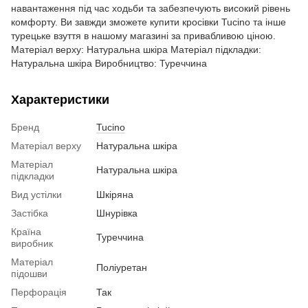
навантаження під час ходьби та забезпечують високий рівень
комфорту. Ви завжди зможете купити кросівки Tucino та інше
турецьке взуття в нашому магазині за привабливою ціною.
Матеріал верху: Натуральна шкіра Матеріал підкладки:
Натуральна шкіра Виробництво: Туреччина
Характеристики
Бренд
Tucino
Матеріал верху
Натуральна шкіра
Матеріал
Натуральна шкіра
підкладки
Вид устілки
Шкіряна
Застібка
Шнурівка
Країна
Туреччина
виробник
Матеріал
Поліуретан
підошви
Перфорація
Так