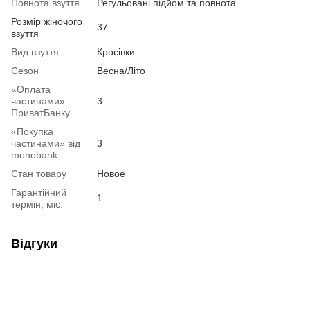
Повнота взуття
Регульовані підйом та повнота
Розмір жіночого
37
взуття
Вид взуття
Кросівки
Сезон
Весна/Літо
«Оплата
частинами»
3
ПриватБанку
«Покупка
частинами» від
3
monobank
Стан товару
Новое
Гарантійний
1
термін, міс.
Відгуки