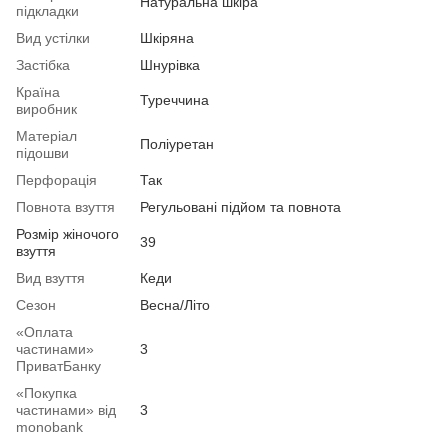
Натуральна шкіра
підкладки
Вид устілки
Шкіряна
Застібка
Шнурівка
Країна
Туреччина
виробник
Матеріал
Поліуретан
підошви
Перфорація
Так
Повнота взуття
Регульовані підйом та повнота
Розмір жіночого
39
взуття
Вид взуття
Кеди
Сезон
Весна/Літо
«Оплата
частинами»
3
ПриватБанку
«Покупка
частинами» від
3
monobank