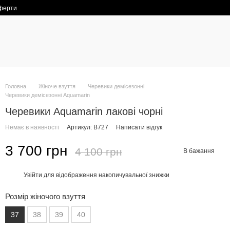
оферти
Головна
Жіноче взуття
Черевики демісезонні
Черевики демісезонні Aquamarin
Черевики Aquamarin лакові чорні
Немає в наявності
Артикул: В727
Написати відгук
3 700 грн
4 100 грн
В бажання
Увійти
для відображення накопичувальної знижки
%
Розмір жіночого взуття
37
38
39
40