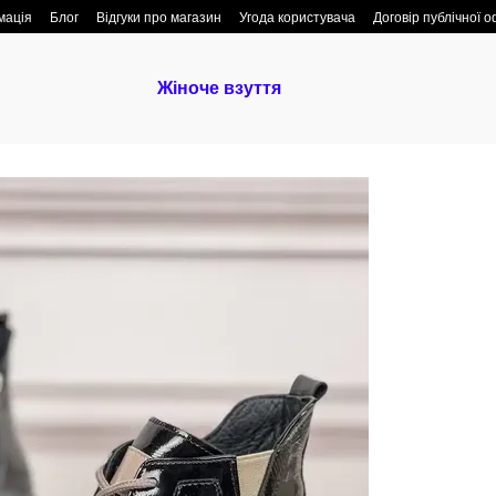
мація
Блог
Відгуки про магазин
Угода користувача
Договір публічної 
Жіноче взуття