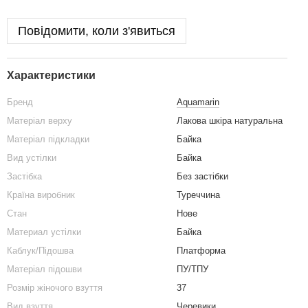
Повідомити, коли з'явиться
Характеристики
Бренд
Aquamarin
Матеріал верху
Лакова шкіра натуральна
Матеріал підкладки
Байка
Вид устілки
Байка
Застібка
Без застібки
Країна виробник
Туреччина
Стан
Нове
Материал устілки
Байка
Каблук/Підошва
Платформа
Матеріал підошви
ПУ/ТПУ
Розмір жіночого взуття
37
Вид взуття
Черевики