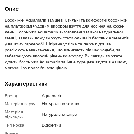
Опис
Босоніжки Aquamarin замшеві Стильні та комфортні босоніжки
на платформі чудовим вибором взуття для носіння на кожен
день. Босоніжки Aquamarin виготовлені з м'якої натуральної
замші, завдяки чому зможуть стати одним із базових елементів
у вашому гардеробі. Шкіряна устілка та легка підошва
розсіюють навантаження, що виникають під час ходьби, та
забезпечують високий рівень комфорту. Ви завжди зможете
купити босоніжки Aquamarin та інше турецьке взуття в нашому
магазині за привабливою ціною
Характеристики
Бренд
Aquamarin
Матеріал верху
Натуральна замша
Матеріал
Натуральна шкіра
підкладки
Тип носка
Відкритий
Країна