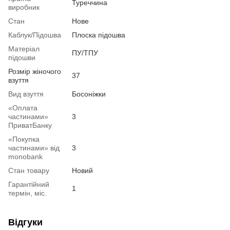
Туреччина
виробник
Стан
Нове
Каблук/Підошва
Плоска підошва
Матеріал
ПУ/ТПУ
підошви
Розмір жіночого
37
взуття
Вид взуття
Босоніжки
«Оплата
частинами»
3
ПриватБанку
«Покупка
частинами» від
3
monobank
Стан товару
Новий
Гарантійний
1
термін, міс.
Відгуки